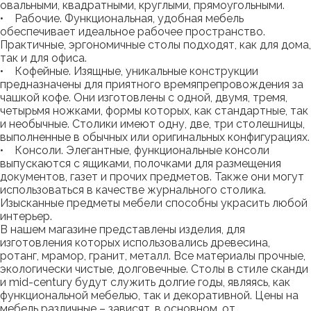
овальными, квадратными, круглыми, прямоугольными.
• Рабочие. Функциональная, удобная мебель
обеспечивает идеальное рабочее пространство.
Практичные, эргономичные столы подходят, как для дома,
так и для офиса.
• Кофейные. Изящные, уникальные конструкции
предназначены для приятного времяпрепровождения за
чашкой кофе. Они изготовлены с одной, двумя, тремя,
четырьмя ножками, формы которых, как стандартные, так
и необычные. Столики имеют одну, две, три столешницы,
выполненные в обычных или оригинальных конфигурациях.
• Консоли. Элегантные, функциональные консоли
выпускаются с ящиками, полочками для размещения
документов, газет и прочих предметов. Также они могут
использоваться в качестве журнального столика.
Изысканные предметы мебели способны украсить любой
интерьер.
В нашем магазине представлены изделия, для
изготовления которых использовались древесина,
ротанг, мрамор, гранит, металл. Все материалы прочные,
экологически чистые, долговечные. Столы в стиле сканди
и mid-century будут служить долгие годы, являясь, как
функциональной мебелью, так и декоративной. Цены на
мебель различные – зависят, в основном, от