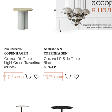
ассо
в на
* скидка предоставляется посл
или по телефону и обраб
NORMANN
NORMANN
COPENHAGEN
COPENHAGEN
Столик Dit Table
Столик Lift Side Table
Light Green Travertine
Black
69 252 ₽
68 324 ₽
КУПИТЬ
КУПИТЬ
1
1
КЛИК
КЛИК
В
В