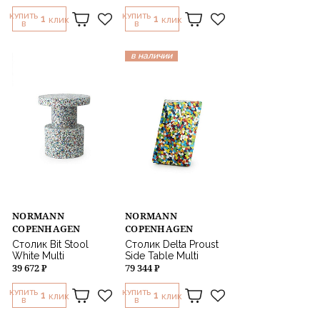
КУПИТЬ
КУПИТЬ
1
1
КЛИК
КЛИК
В
В
в наличии
NORMANN
NORMANN
COPENHAGEN
COPENHAGEN
Столик Bit Stool
Столик Delta Proust
White Multi
Side Table Multi
39 672 ₽
79 344 ₽
КУПИТЬ
КУПИТЬ
1
1
КЛИК
КЛИК
В
В