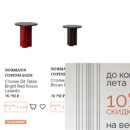
NORMANN
NORMANN
до к
COPENHAGEN
COPENHAGEN
лета
Столик Dit Table
Столик Dit Table
Brown Nero Marquina
Bright Red Rosso
1
Levanto
76 792 ₽
76 792 ₽
КУПИТЬ
КУПИТЬ
1
1
скид
КЛИК
КЛИК
В
В
на ве
в наличии