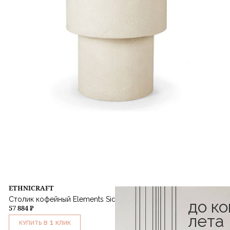
ETHNICRAFT
Столик кофейный Elements Side Table
до к
57 884 ₽
лета
1
КУПИТЬ В
КЛИК