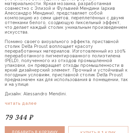
материальности. Яркая мозаика, разработанная
совместно с Элизой и Фульвией Мендини (архив
Алессандро Мендини), представляет собой
композицию из семи цветов, переплетённых с двумя
оттенками белого, создающую пиксельный эффект,
что делает каждый столик уникальным произведением
искусства.
Помимо своего визуального эффекта, приставной
столик Delta Proust воплощает красоту
переработанных материалов. Изготовленный из 100%
переработанного пигментированного полиэтилена
(PELD), полученного из отходов промышленной
упаковки, он превращает отходы промышленности в
яркий дизайнерский элемент. Прочный и устойчивый к
погодным условиям, приставной столик Delta Proust
предназначен как для использования в помещении, так
и на улице.
Дизайн: Alessandro Mendini.
читать далее
79 344 ₽
1
ДОБАВИТЬ В КОРЗИНУ
КУПИТЬ В
КЛИК