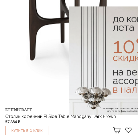
до к
лета
1
скид
на ве
ассо
в на
* скидка предоставляется посл
ETHNICRAFT
или по телефону и обраб
Столик кофейный PI Side Table Mahogany Dark Brown
57 884 ₽
1
КУПИТЬ В
КЛИК