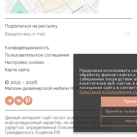
Подписаться на рассылку
Конфиденциальность
Пользовательское соглашение
Настройки cookies
Карта сайта
Продолжая использовать сай
обработку файлов cookies и
собираемых посредством аг
© 2021 - 2026
посетителей веб-сайтов, в
посещений сайта в соответ
Магазин дизайнерской мебели НОРД КОНЦЕПТ
Политикой использования co
Приня
Принять тольк
Данный интернет-сайт носит исключительно
Наст
информационный характер, не является публичной
офертой, определяемой положениями Статьи 437
Гражданского Кодекса РФ.