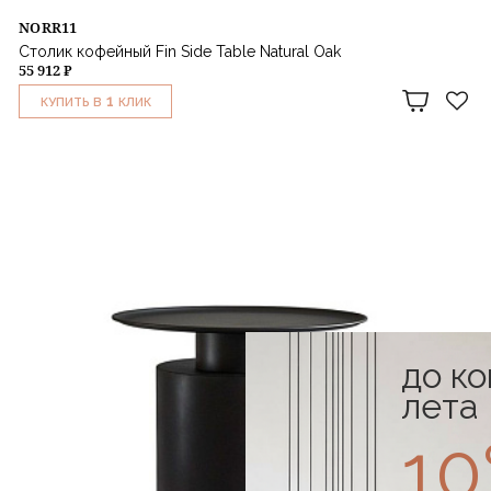
NORR11
Столик кофейный Fin Side Table Natural Oak
55 912 ₽
1
КУПИТЬ В
КЛИК
до к
лета
1