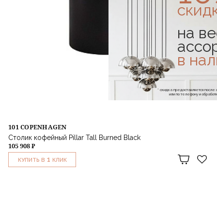
скид
на ве
ассо
в на
* скидка предоставляется посл
или по телефону и обраб
101 COPENHAGEN
Столик кофейный Pillar Tall Burned Black
105 908 ₽
1
КУПИТЬ В
КЛИК