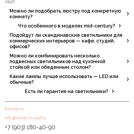
свет.
Можно ли подобрать люстру под конкретную
комнату?
Да, в ассортименте есть модели для гостиной, спальни,
Что особенного в моделях mid-century?
кухни, детской, прихожей и других зон.
Формы с ретро-нотками, глянцевые поверхности,
Подойдут ли скандинавские светильники для
латунные акценты. Такие люстры функциональны и
коммерческих интерьеров — кафе, студий,
становятся центром внимания.
офисов?
Да, благодаря универсальному дизайну они
Можно ли комбинировать несколько
гармонично вписываются в рестораны, буфеты, лобби
подвесных светильников над кухонной
и рабочие пространства.
стойкой или обеденным столом?
Да. Модели одного цвета, но разной формы или
Какие лампы лучше использовать — LED или
высоты позволяют создать выразительную световую
обычные?
композицию.
Рекомендуются LED-лампы — они экономичны, дают
Есть ли гарантия на светильники?
стабильный свет, не нагреваются и служат дольше.
Да, на все светильники L'appartement
распространяется официальная гарантия,
Контакты
подтверждающая качество и надёжность продукции.
info@nordconcept.ru
+7 (903) 180-40-90