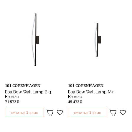
Rubn
Warm Nordic
Тип управления
Woud
Norr11
Мощность
Ferm Living
Muuto
Цвет
Zuiver
Audo Copenhagen
Стиль
Ethnicraft
GUBI
Назначение
101 COPENHAGEN
101 COPENHAGEN
Бра Bow Wall Lamp Big
Бра Bow Wall Lamp Mini
Bronze
Bronze
71 572 ₽
45 472 ₽
1
1
КУПИТЬ В
КЛИК
КУПИТЬ В
КЛИК