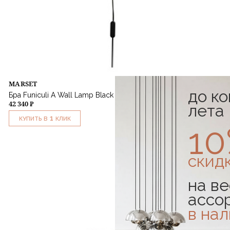
MARSET
до к
Бра Funiculi A Wall Lamp Black
42 340 ₽
лета
1
КУПИТЬ В
КЛИК
1
скид
на ве
ассо
в на