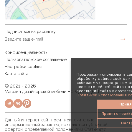
Подписаться на рассылку
Конфиденциальность
Пользовательское соглашение
Настройки cookies
Карта сайта
Продолжая использовать сай
обработку файлов cookies и
собираемых посредством аг
© 2021 - 2026
посетителей веб-сайтов, в
посещений сайта в соответ
Магазин дизайнерской мебели НОРД КОНЦЕПТ
Политикой использования co
Приня
Принять тольк
Данный интернет-сайт носит исключительно
Наст
информационный характер, не является публичной
офертой, определяемой положениями Статьи 437