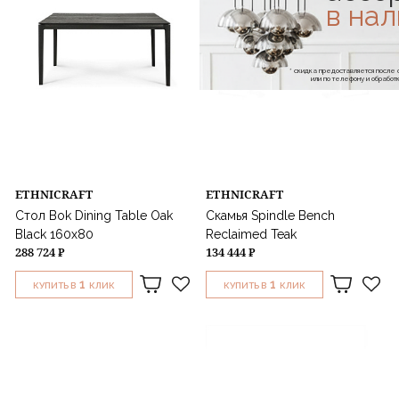
в на
* скидка предоставляется посл
или по телефону и обраб
ETHNICRAFT
ETHNICRAFT
Стол Bok Dining Table Oak
Скамья Spindle Bench
Black 160x80
Reclaimed Teak
288 724 ₽
134 444 ₽
1
1
КУПИТЬ В
КЛИК
КУПИТЬ В
КЛИК