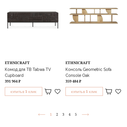
ETHNICRAFT
ETHNICRAFT
Комод для ТВ Tabwa TV
Консоль Geometric Sofa
Cupboard
Console Oak
391 964 ₽
359 484 ₽
1
1
КУПИТЬ В
КЛИК
КУПИТЬ В
КЛИК
1
2
3
4
5