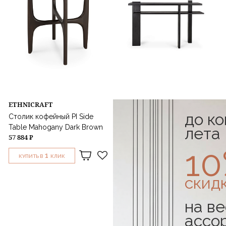
ETHNICRAFT
ETHNICRAFT
до к
Столик кофейный PI Side
Консоль Abstract Console
Table Mahogany Dark Brown
Teak Black
лета
57 884 ₽
155 324 ₽
1
1
1
КУПИТЬ В
КЛИК
КУПИТЬ В
КЛИК
скид
на ве
ассо