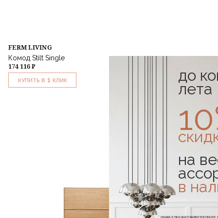
FERM LIVING
Комод Stilt Single
174 116 ₽
до к
1
КУПИТЬ В
КЛИК
лета
1
скид
на ве
ассо
в на
* скидка предоставляется посл