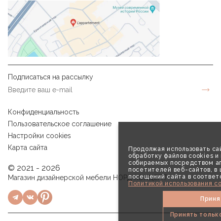
Подписаться на рассылку
Конфиденциальность
Пользовательское соглашение
Настройки cookies
Карта сайта
Продолжая использовать сай
обработку файлов cookies и
собираемых посредством аг
© 2021 - 2026
посетителей веб-сайтов, в
посещений сайта в соответ
Магазин дизайнерской мебели НОРД КОНЦЕПТ
Политикой использования co
Приня
Принять тольк