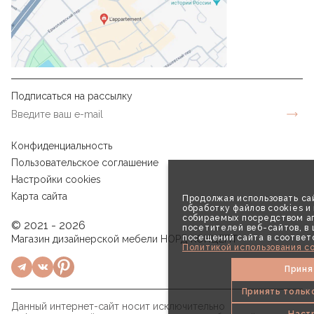
Подписаться на рассылку
Конфиденциальность
Пользовательское соглашение
Настройки cookies
Карта сайта
Продолжая использовать сай
обработку файлов cookies и
собираемых посредством аг
© 2021 - 2026
посетителей веб-сайтов, в
посещений сайта в соответ
Магазин дизайнерской мебели НОРД КОНЦЕПТ
Политикой использования co
Приня
Принять тольк
Данный интернет-сайт носит исключительно
Наст