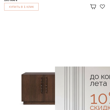
1
КУПИТЬ В
КЛИК
до к
лета
1
скид