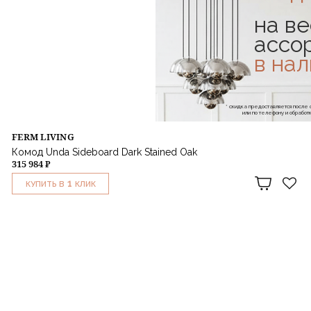
на ве
ассо
в на
* скидка предоставляется посл
или по телефону и обраб
FERM LIVING
Комод Unda Sideboard Dark Stained Oak
315 984 ₽
1
КУПИТЬ В
КЛИК