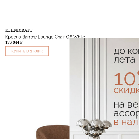
ETHNICRAFT
Кресло Barrow Lounge Chair Off White
175 044 ₽
до к
1
КУПИТЬ В
КЛИК
лета
1
скид
на ве
ассо
в на