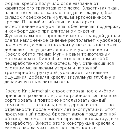
форме, кресло получило своё название от
характерного трикотажного чехла. Эластичная ткань
плавно обтягивает каркас, создавая гладкую, без
складок поверхность и улучшая эргономичность
кресла. Плавный изгиб спинки повторяет
естественные контуры тела, обеспечивая поддержку
и комфорт даже при длительном сидении.
Функциональность прослеживается в каждой детали:
слегка наклонённое сиденье располагает к удобному
положению, а элегантно изогнутые стальные ножки
добавляют ощущение лёгкости и устойчивости.
Кресло обито тканью Myr – новым трикотажным
материалом от Kvadrat, изготовленным из 100%
переработанного полиэстера. Myr, отличающийся
сложным меланжевым узором и неровной
трёхмерной структурой, усиливает тактильные
ощущения, добавляя креслу визуальную глубину и
динамичную выразительность.
Кресло Knit Armchair, спроектированное с учётом
принципа цикличности, легко разбирается, позволяя
сортировать и повторно использовать каждый
компонент — текстиль, пену, дерево и сталь — по
отдельности после многих лет эксплуатации. Этот
продуманный подход бросает вызов традиционной
обивке, где смешанные материалы часто затрудняют
переработку. Вместо этого конструкция кресла с
самого начала учитывает долговечность и