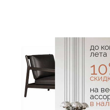
до к
лета
1
скид
на ве
ассо
в на