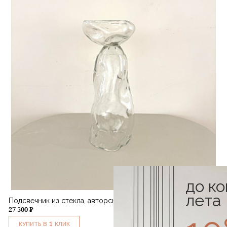
до к
лета
Подсвечник из стекла, авторская работа
27 500 ₽
1
КУПИТЬ В
КЛИК