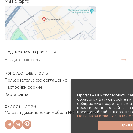
Мы на карте
Подписаться на рассылку
Конфиденциальность
Пользовательское соглашение
Настройки cookies
Карта сайта
Продолжая использовать сай
обработку файлов cookies и
собираемых посредством аг
© 2021 - 2026
посетителей веб-сайтов, в
посещений сайта в соответ
Магазин дизайнерской мебели НОРД КОНЦЕПТ
Политикой использования co
Приня