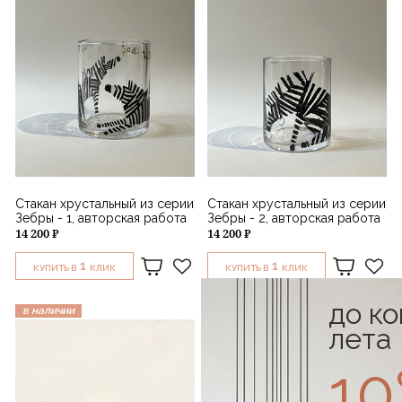
Стакан хрустальный из серии
Стакан хрустальный из серии
Зебры - 1, авторская работа
Зебры - 2, авторская работа
14 200 ₽
14 200 ₽
1
1
КУПИТЬ В
КЛИК
КУПИТЬ В
КЛИК
до к
в наличии
в наличии
лета
1