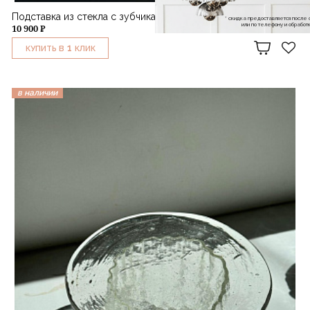
Подставка из стекла с зубчиками
* скидка предоставляется посл
или по телефону и обраб
10 900 ₽
1
КУПИТЬ В
КЛИК
в наличии