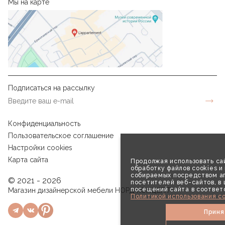
Мы на карте
Подписаться на рассылку
Конфиденциальность
Пользовательское соглашение
Настройки cookies
Карта сайта
Продолжая использовать сай
обработку файлов cookies и
собираемых посредством аг
© 2021 - 2026
посетителей веб-сайтов, в
посещений сайта в соответ
Магазин дизайнерской мебели НОРД КОНЦЕПТ
Политикой использования co
Приня