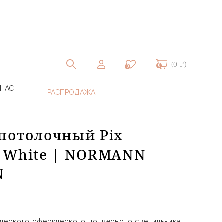
(0 ₽)
0
0
 НАС
потолочный Pix
 White | NORMANN
N
ческого сферического подвесного светильника