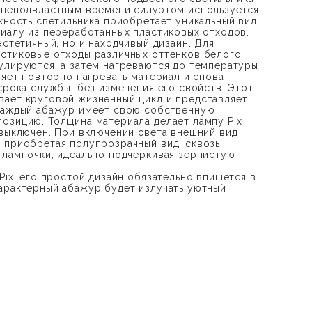
 неподвластным времени силуэтом используется
рхность светильника приобретает уникальный вид
риалу из переработанных пластиковых отходов.
эстетичный, но и находчивый дизайн. Для
стиковые отходы различных оттенков белого
улируются, а затем нагреваются до температуры
ляет повторно нагревать материал и снова
срока службы, без изменения его свойств. Этот
ает круговой жизненный цикл и представляет
 каждый абажур имеет свою собственную
озицию. Толщина материала делает лампу Pix
 выключен. При включении света внешний вид
 приобретая полупрозрачный вид, сквозь
 лампочки, идеально подчеркивая зернистую
Pix, его простой дизайн обязательно впишется в
арактерный абажур будет излучать уютный