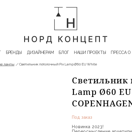
Г
БРЕНДЫ
ДИЗАЙНЕРАМ
БЛОГ
НАШИ ПРОЕКТЫ
ПРЕССА О
ые лампы
Светильник потолочный Pix Lamp Ø60 EU White
Светильник 
Lamp Ø60 EU
COPENHAGE
Под заказ
Новинка 2023!
Переосмысление архетипи