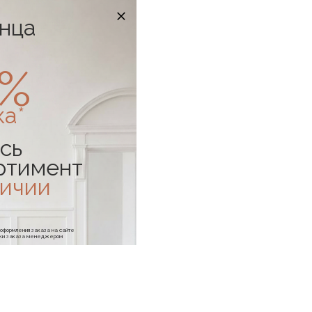
онца
0%
ка*
сь
ртимент
личии
е оформления заказа на сайте
отки заказа менеджером