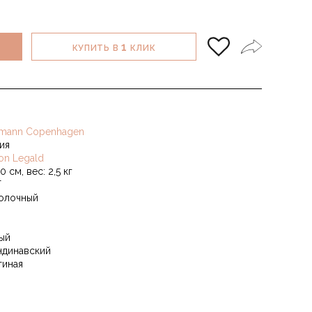
1
КУПИТЬ В
КЛИК
mann Copenhagen
ия
on Legald
0 см, вес: 2,5 кг
Т
олочный
ый
ндинавский
тиная