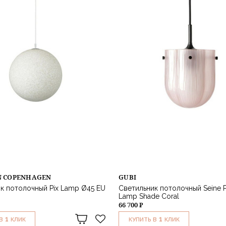
 COPENHAGEN
GUBI
к потолочный Pix Lamp Ø45 EU
Светильник потолочный Seine 
Lamp Shade Coral
66 700 ₽
1
1
В
КЛИК
КУПИТЬ В
КЛИК