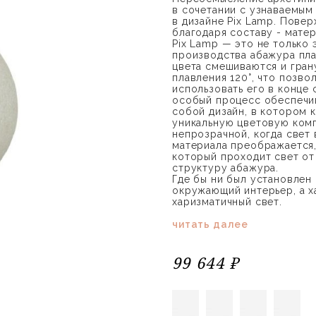
в сочетании с узнаваемым
в дизайне Pix Lamp. Пове
благодаря составу - мате
Pix Lamp — это не только 
производства абажура пла
цвета смешиваются и гран
плавления 120°, что позво
использовать его в конце 
особый процесс обеспечив
собой дизайн, в котором
уникальную цветовую комп
непрозрачной, когда свет
материала преображается,
который проходит свет от
структуру абажура.
Где бы ни был установлен 
окружающий интерьер, а х
харизматичный свет.
читать далее
99 644 ₽