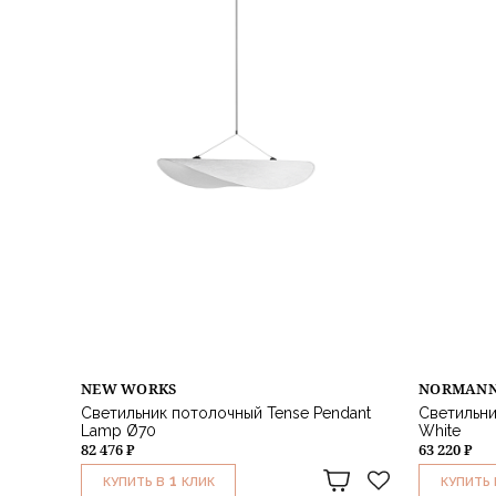
NEW WORKS
NORMANN
Светильник потолочный Tense Pendant
Светильни
Lamp Ø70
White
82 476 ₽
63 220 ₽
1
КУПИТЬ В
КЛИК
КУПИТЬ 