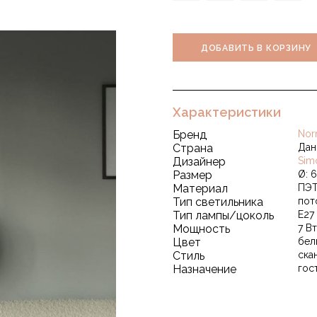
ДОБАВИТЬ В КОРЗИНУ
Характеристики
Бренд
Nor
Страна
Дан
Дизайнер
Sim
Размер
Ø: 6
Материал
ПЭ
Тип светильника
пот
Тип лампы/цоколь
E27
Мощность
7 Вт
Цвет
бел
Стиль
ска
Назначение
гос