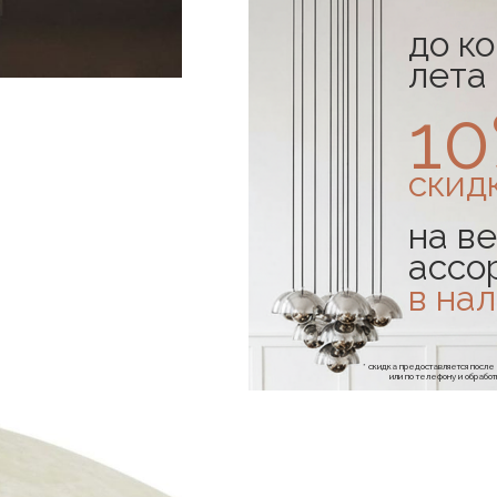
до к
лета
1
скид
на ве
ассо
в на
* скидка предоставляется посл
или по телефону и обраб