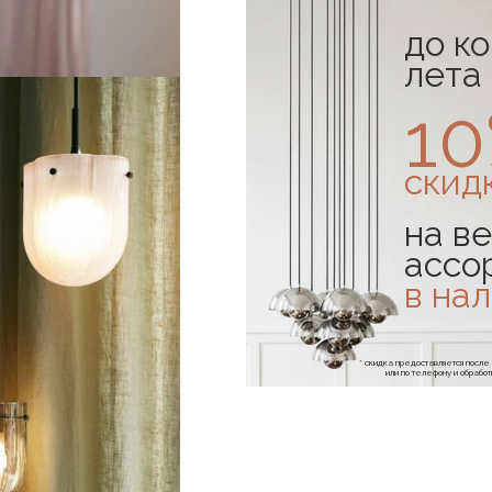
до к
лета
1
скид
на ве
ассо
в на
* скидка предоставляется посл
или по телефону и обраб