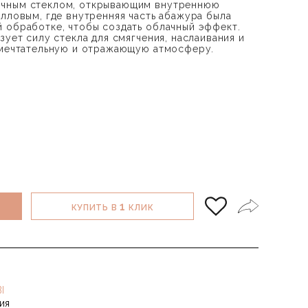
ачным стеклом, открывающим внутреннюю
алловым, где внутренняя часть абажура была
 обработке, чтобы создать облачный эффект.
зует силу стекла для смягчения, наслаивания и
 мечтательную и отражающую атмосферу.
1
КУПИТЬ В
КЛИК
I
ия