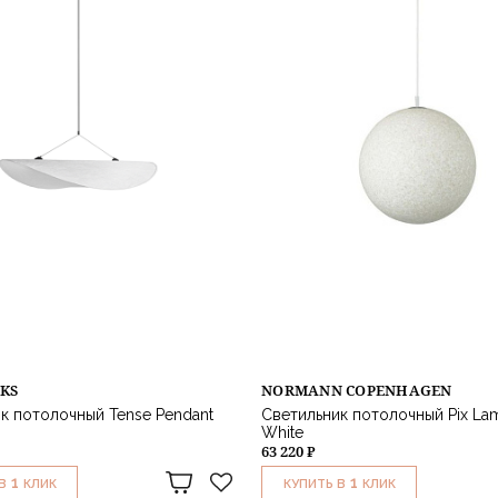
KS
NORMANN COPENHAGEN
к потолочный Tense Pendant
Светильник потолочный Pix La
White
63 220 ₽
1
1
В
КЛИК
КУПИТЬ В
КЛИК