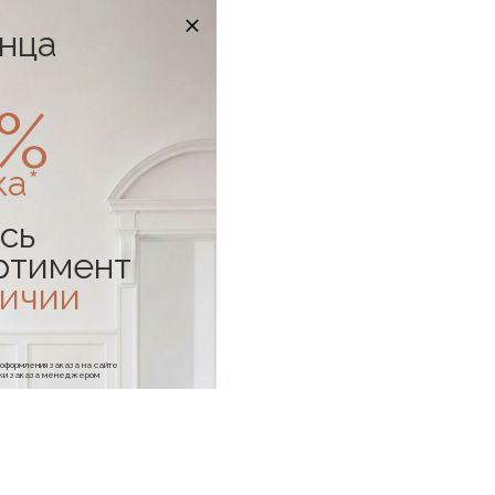
онца
0%
ка*
сь
ртимент
личии
е оформления заказа на сайте
отки заказа менеджером