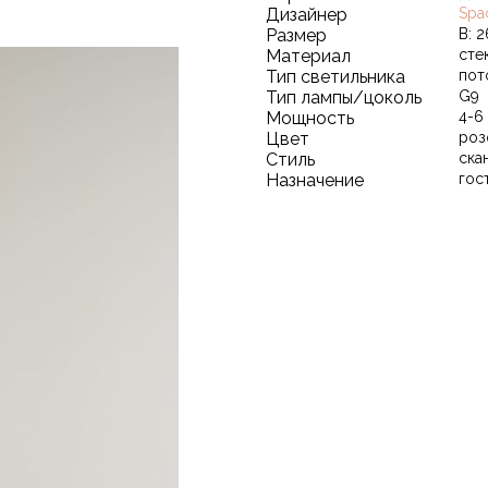
Дизайнер
Spa
Размер
В: 
Материал
сте
Тип светильника
пот
Тип лампы/цоколь
G9
Мощность
4-6
Цвет
роз
Стиль
ска
Назначение
гос