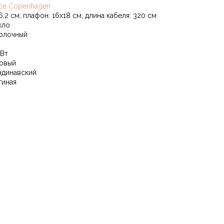
ce Copenhagen
26,2 см, плафон: 16x18 см, длина кабеля: 320 см
кло
олочный
 Вт
овый
ндинавский
тиная