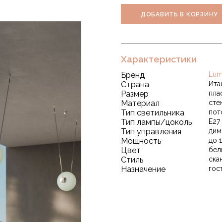
ДОБАВИТЬ В КОРЗИНУ
Характеристики
Бренд
Lum
Страна
Ита
Размер
плаф
Материал
сте
Тип светильника
пот
Тип лампы/цоколь
E27
Тип управления
дим
Мощность
до 
Цвет
бел
Стиль
ска
Назначение
гос