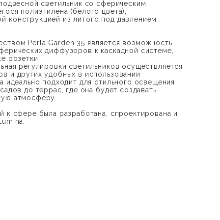
 подвесной светильник со сферическим
гося полиэтилена (белого цвета),
й конструкцией из литого под давлением
ством Perla Garden 35 является возможность
ферических диффузоров к каскадной системе,
е розетки.
льная регулировки светильников осуществляется
в и других удобных в использовании
ма идеально подходит для стильного освещения
садов до террас, где она будет создавать
кую атмосферу.
й к сфере была разработана, спроектирована и
Lumina.