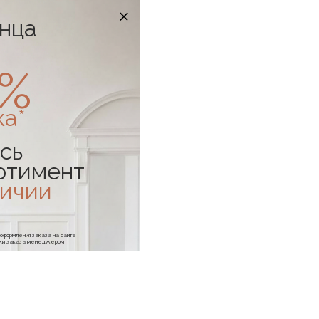
онца
0%
ка*
сь
ртимент
личии
е оформления заказа на сайте
отки заказа менеджером