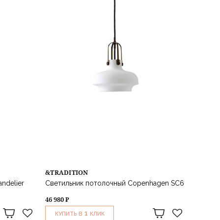
&TRADITION
ndelier
Светильник потолочный Copenhagen SC6
46 980 ₽
1
КУПИТЬ В
КЛИК