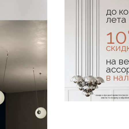
до к
лета
1
скид
на ве
ассо
в на
* скидка предоставляется посл
или по телефону и обраб