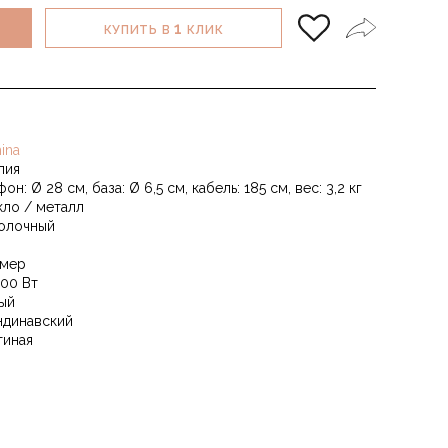
1
КУПИТЬ В
КЛИК
ina
лия
он: Ø 28 см, база: Ø 6,5 см, кабель: 185 см, вес: 3,2 кг
кло / металл
олочный
мер
100 Вт
ый
ндинавский
тиная