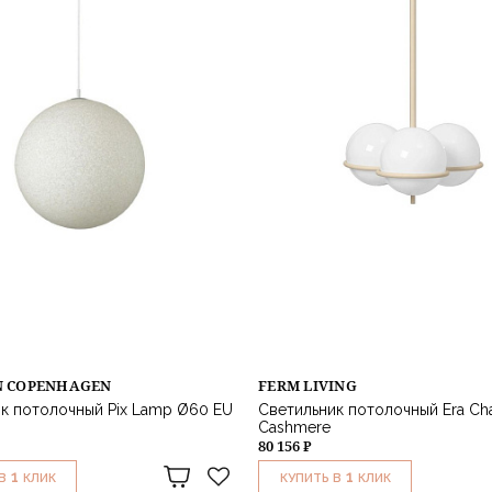
 COPENHAGEN
FERM LIVING
к потолочный Pix Lamp Ø60 EU
Светильник потолочный Era Cha
Cashmere
80 156 ₽
1
1
В
КЛИК
КУПИТЬ В
КЛИК