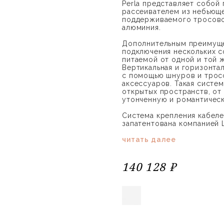
Perla представляет собой
рассеивателем из небьюще
поддерживаемого тросово
алюминия.
Дополнительным преимуще
подключения нескольких с
питаемой от одной и той ж
Вертикальная и горизонта
с помощью шнуров и тросо
аксессуаров. Такая систе
открытых пространств, от 
утонченную и романтичес
Система крепления кабеле
запатентована компанией 
читать далее
140 128 ₽