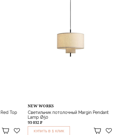
NEW WORKS
 Red Top
Светильник потолочный Margin Pendant
Lamp Ø50
93 032 ₽
1
КУПИТЬ В
КЛИК