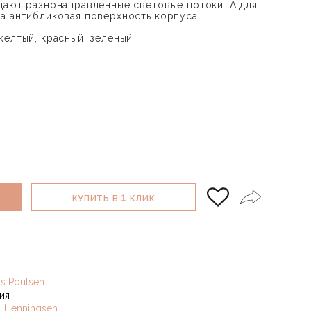
дают разнонаправленные световые потоки. А для
а антибликовая поверхность корпуса.
желтый, красный, зеленый
1
КУПИТЬ В
КЛИК
is Poulsen
ия
l Henningsen