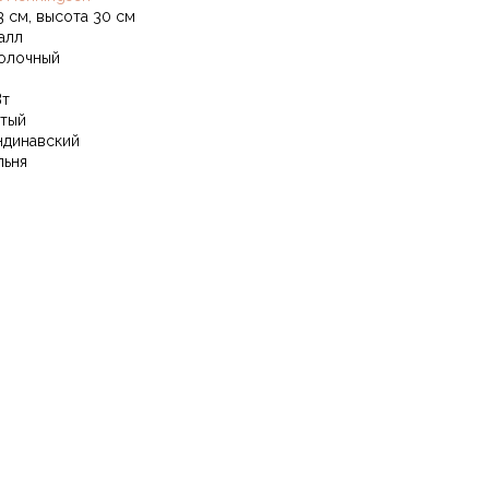
3 см, высота 30 см
алл
олочный
Вт
тый
ндинавский
льня