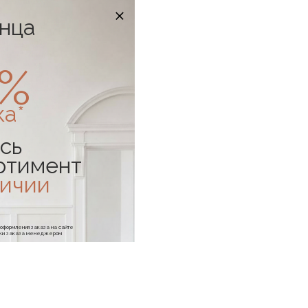
онца
0%
ка*
сь
ртимент
личии
е оформления заказа на сайте
отки заказа менеджером