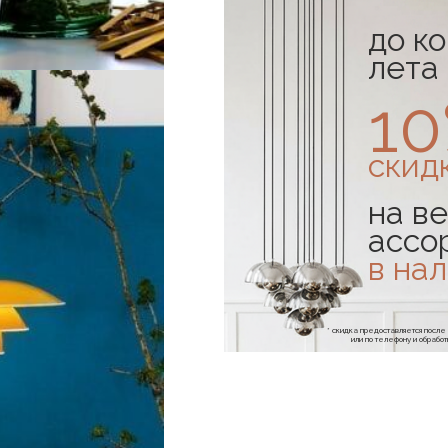
до к
лета
1
скид
на ве
ассо
в на
* скидка предоставляется посл
или по телефону и обраб