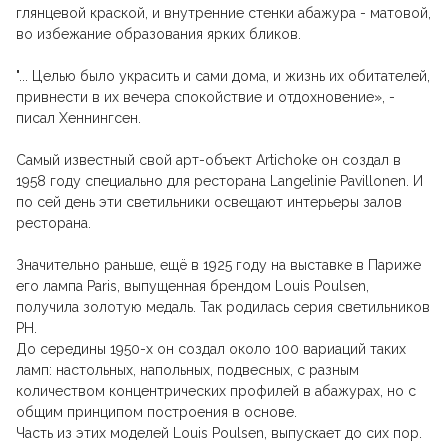
глянцевой краской, и внутренние стенки абажура - матовой,
во избежание образования ярких бликов.
"... Целью было украсить и сами дома, и жизнь их обитателей,
привнести в их вечера спокойствие и отдохновение», -
писал Хеннингсен.
Самый известный свой арт-объект Artichoke он создал в
1958 году специально для ресторана Langelinie Pavillonen. И
по сей день эти светильники освещают интерьеры залов
ресторана.
Значительно раньше, ещё в 1925 году на выставке в Париже
его лампа Paris, выпущенная брендом Louis Poulsen,
получила золотую медаль. Так родилась серия светильников
PH.
До середины 1950-х он создал около 100 вариаций таких
ламп: настольных, напольных, подвесных, с разным
количеством концентрических профилей в абажурах, но с
общим принципом построения в основе.
Часть из этих моделей Louis Poulsen, выпускает до сих пор.