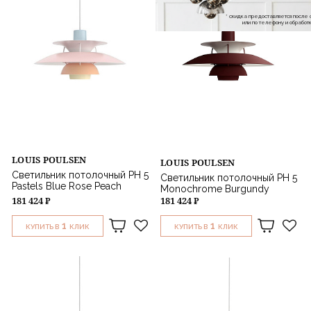
* скидка предоставляется посл
или по телефону и обраб
LOUIS POULSEN
LOUIS POULSEN
Светильник потолочный PH 5
Светильник потолочный PH 5
Pastels Blue Rose Peach
Monochrome Burgundy
181 424 ₽
181 424 ₽
1
1
КУПИТЬ В
КЛИК
КУПИТЬ В
КЛИК