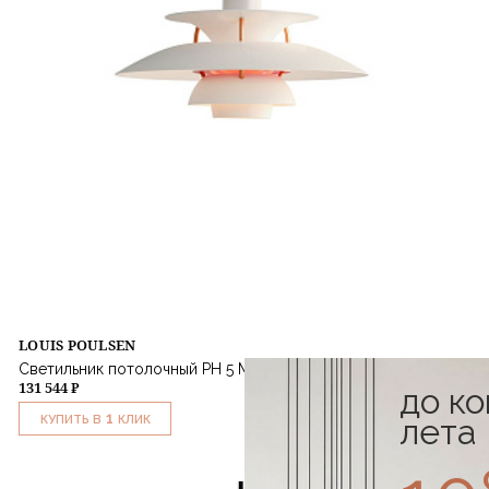
LOUIS POULSEN
Светильник потолочный PH 5 Mini Modern White
131 544 ₽
до к
1
лета
КУПИТЬ В
КЛИК