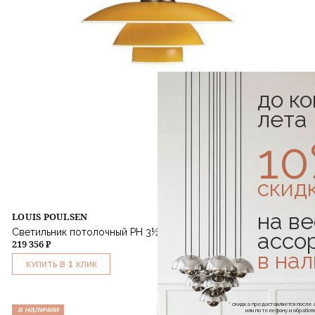
до к
лета
1
скид
на ве
LOUIS POULSEN
Светильник потолочный PH 3½-3 Pendant Yellow
ассо
219 356 ₽
в на
1
КУПИТЬ В
КЛИК
* скидка предоставляется посл
в наличии
или по телефону и обраб