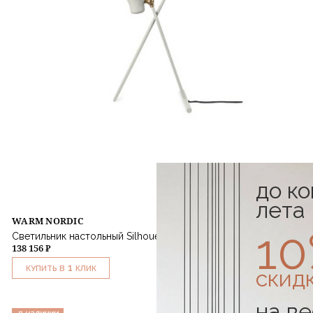
до к
лета
WARM NORDIC
1
Светильник настольный Silhouette White
138 156 ₽
1
КУПИТЬ В
КЛИК
скид
на ве