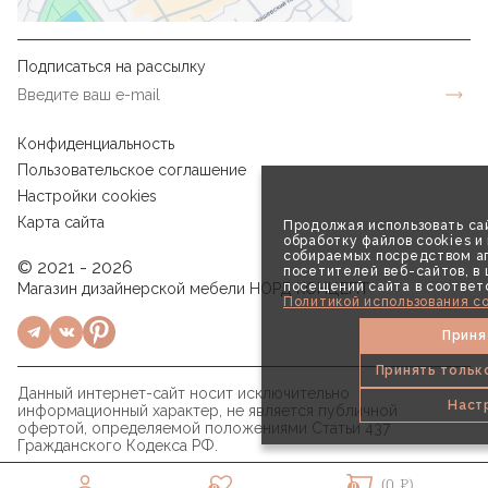
Подписаться на рассылку
Конфиденциальность
Пользовательское соглашение
Настройки cookies
Карта сайта
Продолжая использовать сай
обработку файлов cookies и
собираемых посредством аг
© 2021 - 2026
посетителей веб-сайтов, в
посещений сайта в соответ
Магазин дизайнерской мебели НОРД КОНЦЕПТ
Политикой использования co
Приня
Принять тольк
Данный интернет-сайт носит исключительно
Наст
информационный характер, не является публичной
офертой, определяемой положениями Статьи 437
Гражданского Кодекса РФ.
(0 ₽)
0