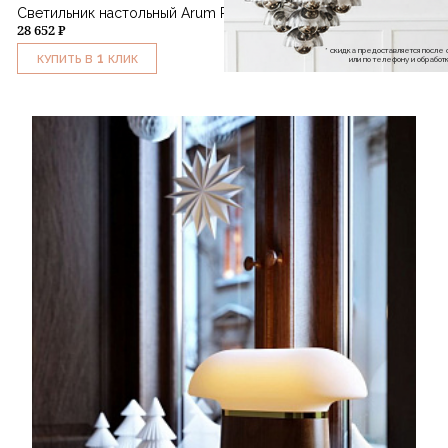
Светильник настольный Arum Portable Lamp Black
28 652 ₽
* скидка предоставляется посл
1
КУПИТЬ В
КЛИК
или по телефону и обраб