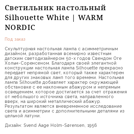
Светильник настольный
Silhouette White | WARM
NORDIC
Под заказ
Скульптурная настольная лампа с асимметричным
дизайном, разработанная всемирно известным
датским светодизайнером 50-х годов Свендом Оге
Хольм-Соренсеном. Благодаря своей элегантной
конструкции настольная лампа Silhouette прекрасно
передает непрямой свет, который также характерен
для других знаковых ламп того времени. Настольная
лампа Silhouette добавляет характер окружающей
обстановке с ее наклонным абажуром и непрямым
освещением, которое достигается за счет отражения
от небольшого источника света, направленного
вверх, на широкий металлический абажур.
Результатом является вневременное исследование
света и асимметрии с дополнительными деталями из
цельной латуни.
Дизайн: Svend Aage Holm-Sørensen, 1956