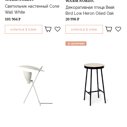
WARM NORDIC
Светильник настенный Cone
Декоративная птица Beak
Wall White
Bird Low Heron Oiled Oak
101 964 ₽
20 996 ₽
1
1
КУПИТЬ В
КЛИК
КУПИТЬ В
КЛИК
в наличии