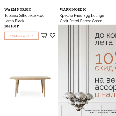
WARM NORDIC
WARM NORDIC
Торшер Silhouette Floor
Кресло Fried Egg Lounge
Lamp Black
Chair Petrol Forest Green
204 160 ₽
687 416 ₽
до к
1
1
КУПИТЬ В
КЛИК
КУПИТЬ В
КЛИК
лета
1
скид
на ве
ассо
в на
* скидка предоставляется посл
или по телефону и обраб