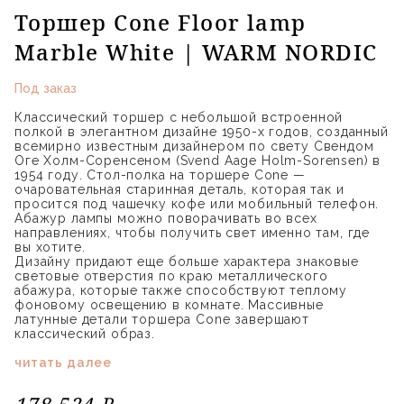
Торшер Cone Floor lamp
Marble White | WARM NORDIC
Под заказ
Классический торшер с небольшой встроенной
полкой в элегантном дизайне 1950-х годов, созданный
всемирно известным дизайнером по свету Свендом
Оге Холм-Соренсеном (Svend Aage Holm-Sorensen) в
1954 году. Стол-полка на торшере Cone —
очаровательная старинная деталь, которая так и
просится под чашечку кофе или мобильный телефон.
Абажур лампы можно поворачивать во всех
направлениях, чтобы получить свет именно там, где
вы хотите.
Дизайну придают еще больше характера знаковые
световые отверстия по краю металлического
абажура, которые также способствуют теплому
фоновому освещению в комнате. Массивные
латунные детали торшера Cone завершают
классический образ.
читать далее
178 524 ₽