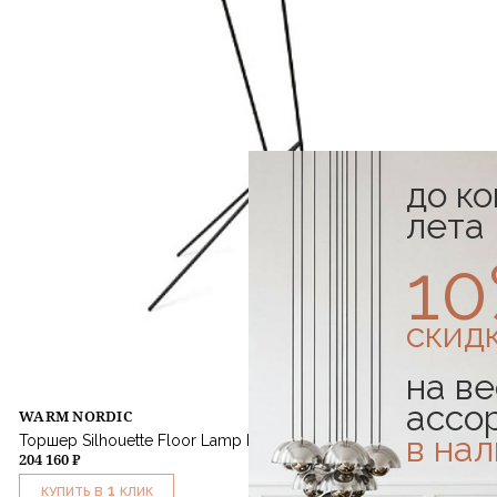
до к
лета
1
скид
на ве
ассо
WARM NORDIC
в на
Торшер Silhouette Floor Lamp Black
204 160 ₽
1
КУПИТЬ В
КЛИК