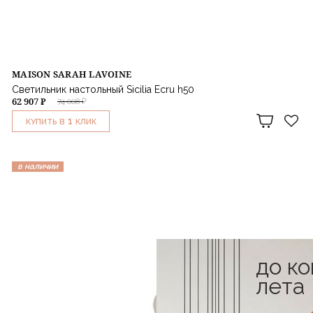
MAISON SARAH LAVOINE
Светильник настольный Sicilia Ecru h50
62 907 ₽
74 008 ₽
1
КУПИТЬ В
КЛИК
в наличии
до к
лета