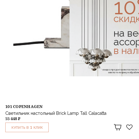
1
скид
на ве
ассо
в на
* скидка предоставляется посл
или по телефону и обраб
101 COPENHAGEN
Светильник настольный Brick Lamp Tall Calacatta
55 448 ₽
1
КУПИТЬ В
КЛИК