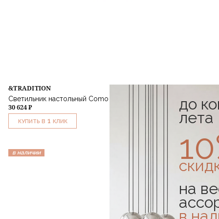
&TRADITION
до к
Светильник настольный Como SC 53 Red Brown
30 624 ₽
лета
1
КУПИТЬ В
КЛИК
1
в наличии
скид
на ве
ассо
в на