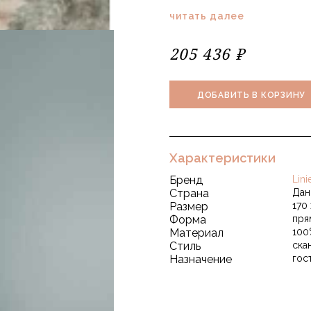
читать далее
205 436 ₽
ДОБАВИТЬ В КОРЗИНУ
Характеристики
Бренд
Lini
Страна
Дан
Размер
170
Форма
пря
Материал
100
Стиль
ска
Назначение
гос