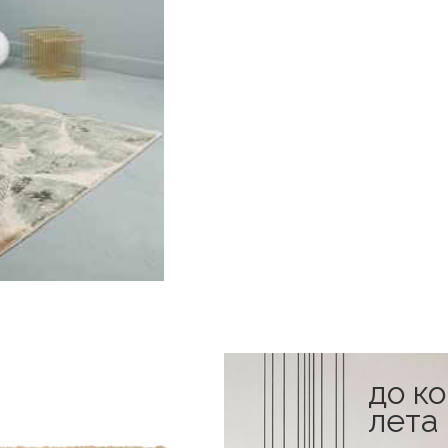
до к
в наличии
лета