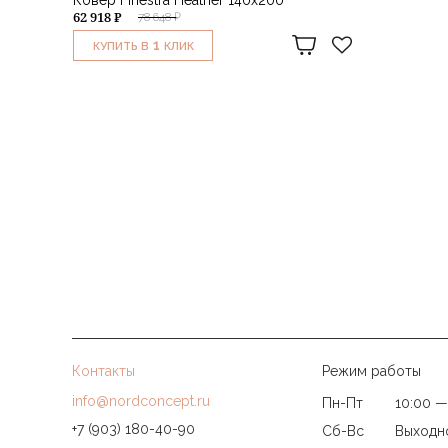
62 918 ₽
78 648 ₽
1
КУПИТЬ В
КЛИК
Контакты
Режим работы
info@nordconcept.ru
Пн-Пт
10:00 —
+7 (903) 180-40-90
Сб-Вс
Выходн