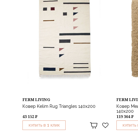
FERM LIVING
FERM LIV
Ковер Kelim Rug Triangles 140x200
Ковер Mea
140х200
43 152 ₽
119 364 ₽
1
КУПИТЬ В
КЛИК
КУПИТЬ 