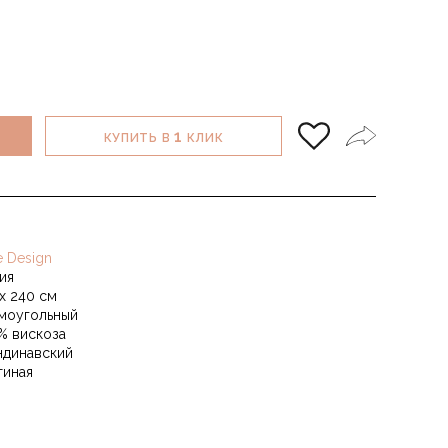
1
КУПИТЬ В
КЛИК
e Design
ия
 х 240 см
моугольный
% вискоза
ндинавский
тиная