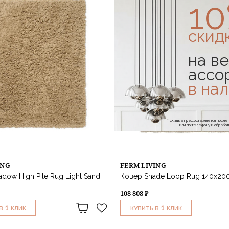
1
скид
на ве
ассо
в на
* скидка предоставляется посл
или по телефону и обраб
ING
FERM LIVING
dow High Pile Rug Light Sand
Ковер Shade Loop Rug 140x20
108 808 ₽
1
1
В
КЛИК
КУПИТЬ В
КЛИК