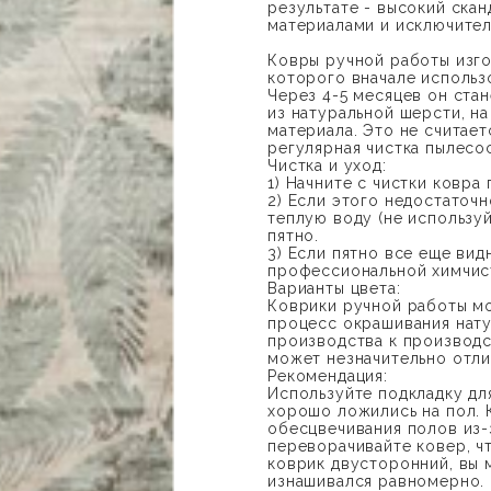
результате - высокий скан
материалами и исключител
Ковры ручной работы изг
которого вначале использ
Через 4-5 месяцев он стан
из натуральной шерсти, н
материала. Это не считае
регулярная чистка пылесо
Чистка и уход:
1) Начните с чистки ковра
2) Если этого недостаточ
теплую воду (не использу
пятно.
3) Если пятно все еще ви
профессиональной химчис
Варианты цвета:
Коврики ручной работы мог
процесс окрашивания нату
производства к производст
может незначительно отли
Рекомендация:
Используйте подкладку для
хорошо ложились на пол. 
обесцвечивания полов из-
переворачивайте ковер, ч
коврик двусторонний, вы 
изнашивался равномерно.