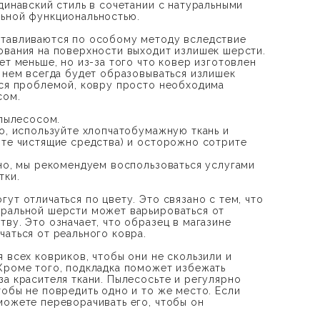
динавский стиль в сочетании с натуральными
ьной функциональностью.
отавливаются по особому методу вследствие
ования на поверхности выходит излишек шерсти.
ет меньше, но из-за того что ковер изготовлен
а нем всегда будет образовываться излишек
тся проблемой, ковру просто необходима
сом.
 пылесосом.
но, используйте хлопчатобумажную ткань и
йте чистящие средства) и осторожно сотрите
дно, мы рекомендуем воспользоваться услугами
тки.
ут отличаться по цвету. Это связано с тем, что
ральной шерсти может варьироваться от
ву. Это означает, что образец в магазине
чаться от реального ковра.
 всех ковриков, чтобы они не скользили и
Кроме того, подкладка поможет избежать
за красителя ткани. Пылесосьте и регулярно
тобы не повредить одно и то же место. Если
можете переворачивать его, чтобы он