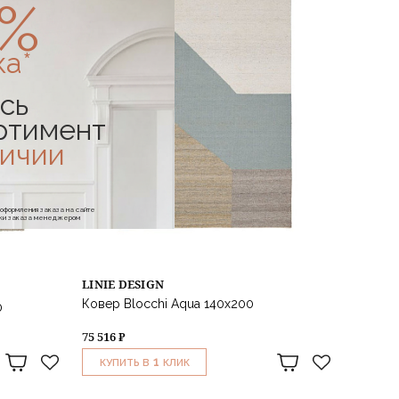
0%
ка*
сь
ртимент
личии
е оформления заказа на сайте
отки заказа менеджером
LINIE DESIGN
Ковер Blocchi Aqua 140x200
0
75 516 ₽
1
КУПИТЬ В
КЛИК