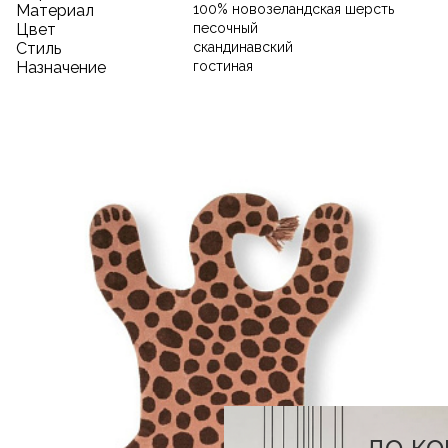
Материал
100% новозеландская шерсть
Цвет
песочный
Стиль
скандинавский
Назначение
гостиная
до к