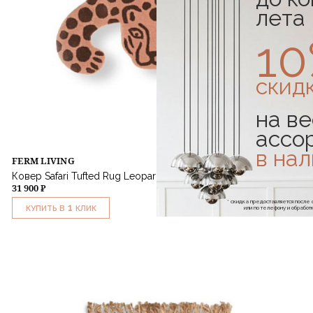
лета
1
скид
на ве
ассо
в на
FERM LIVING
Ковер Safari Tufted Rug Leopard
31 900 ₽
* скидка предоставляется посл
1
или по телефону и обраб
КУПИТЬ В
КЛИК