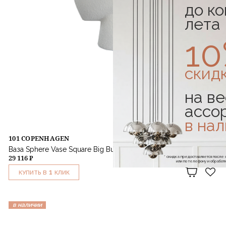
до к
лета
1
скид
на ве
ассо
в на
101 COPENHAGEN
Ваза Sphere Vase Square Big Bubble White
29 116 ₽
* скидка предоставляется посл
или по телефону и обраб
1
КУПИТЬ В
КЛИК
в наличии