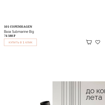
101 COPENHAGEN
Ваза Submarine Big
74 588 ₽
1
КУПИТЬ В
КЛИК
до к
лета