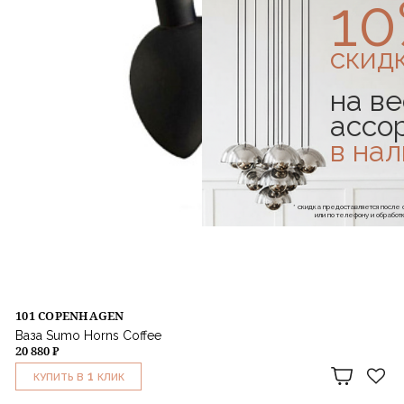
1
скид
на ве
ассо
в на
* скидка предоставляется посл
или по телефону и обраб
101 COPENHAGEN
Ваза Sumo Horns Coffee
20 880 ₽
1
КУПИТЬ В
КЛИК