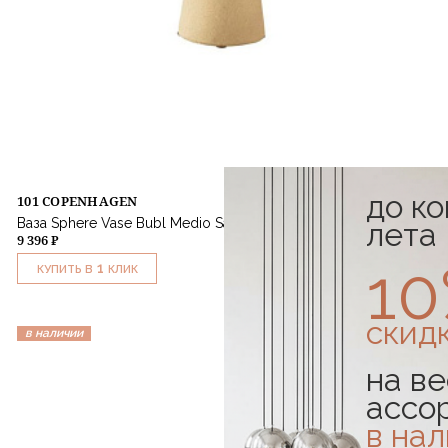
до к
101 COPENHAGEN
Ваза Sphere Vase Bubl Medio Sand
лета
9 396 ₽
1
1
КУПИТЬ В
КЛИК
скид
в наличии
на ве
ассо
в на