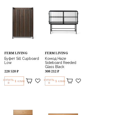
87 х 34 х 37 см
87 х 66 х 45 см
90 х 107 х 45 см
90 х 110 х 40 см
95 х 66 х 36 см
Ø: 55 х 7 см
FERM LIVING
FERM LIVING
Буфет Sill Cupboard
Комод Haze
Low
Sideboard Reeded
Glass Black
228 520 ₽
308 212 ₽
КУПИТЬ
КУПИТЬ
1
1
КЛИК
КЛИК
В
В