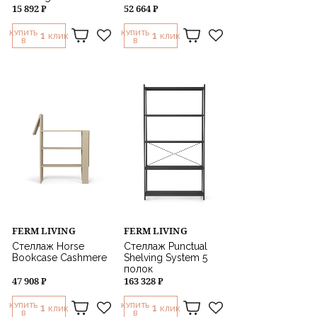
15 892 ₽
52 664 ₽
КУПИТЬ
КУПИТЬ
1
1
КЛИК
КЛИК
В
В
FERM LIVING
FERM LIVING
Стеллаж Horse
Стеллаж Punctual
Bookcase Cashmere
Shelving System 5
полок
47 908 ₽
163 328 ₽
КУПИТЬ
КУПИТЬ
1
1
КЛИК
КЛИК
В
В