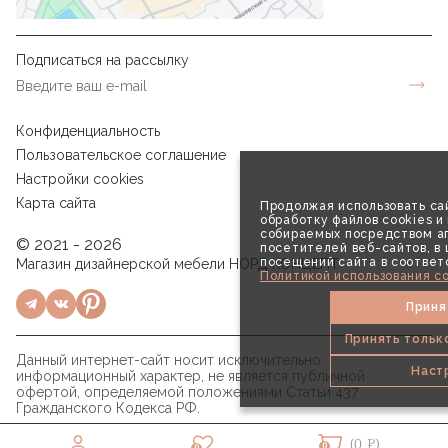
Подписаться на рассылку
Конфиденциальность
Пользовательское соглашение
Настройки cookies
Карта сайта
Продолжая использовать сай
обработку файлов cookies и
собираемых посредством аг
© 2021 - 2026
посетителей веб-сайтов, в
посещений сайта в соответ
Магазин дизайнерской мебели НОРД КОНЦЕПТ
Политикой использования co
Приня
Принять тольк
Данный интернет-сайт носит исключительно
Наст
информационный характер, не является публичной
офертой, определяемой положениями Статьи 437
Гражданского Кодекса РФ.
(0 ₽)
0
0