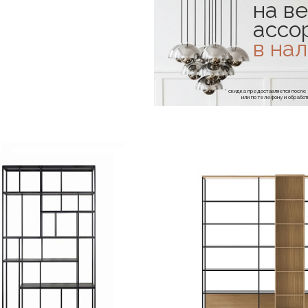
на ве
ассо
в на
* скидка предоставляется посл
или по телефону и обраб