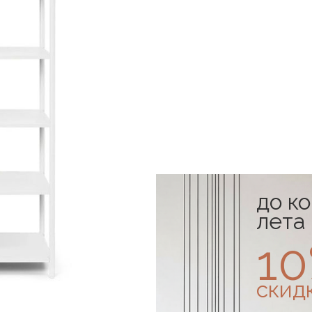
до к
лета
1
скид