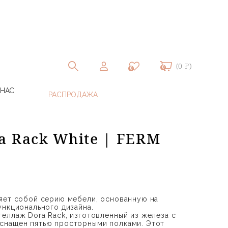
(0 ₽)
0
0
 НАС
a Rack White | FERM
яет собой серию мебели, основанную на
ункционального дизайна.
еллаж Dora Rack, изготовленный из железа с
снащен пятью просторными полками. Этот