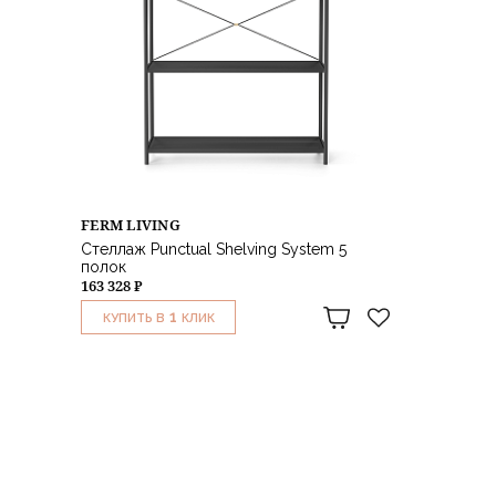
FERM LIVING
Стеллаж Punctual Shelving System 5
полок
163 328 ₽
1
КУПИТЬ В
КЛИК