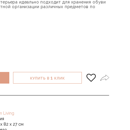
терьера идеально подходит для хранения обуви
атной организации различных предметов по
1
КУПИТЬ В
КЛИК
m Living
ия
х 82 х 27 см
езо