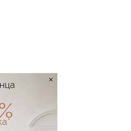
онца
0%
ка*