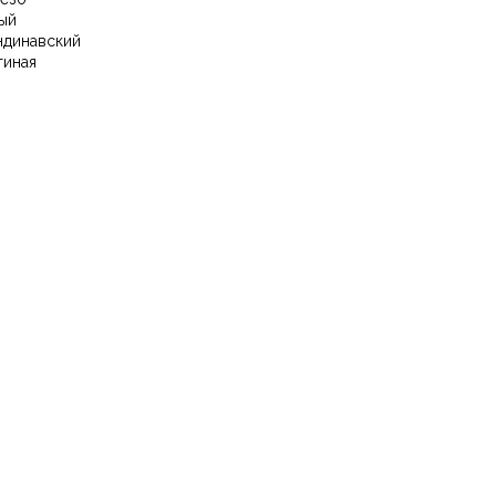
ый
ндинавский
тиная