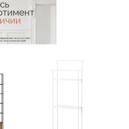
сь
ртимент
личии
е оформления заказа на сайте
отки заказа менеджером