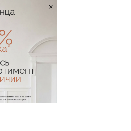
онца
0%
ка*
сь
ртимент
личии
е оформления заказа на сайте
отки заказа менеджером