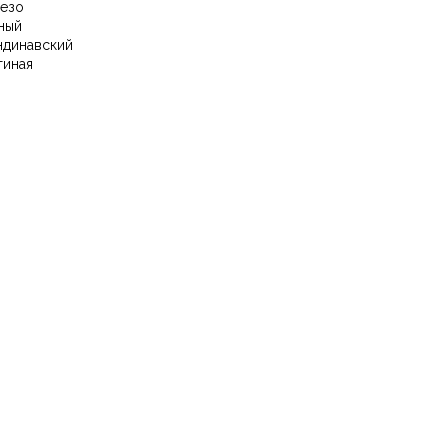
езо
ный
ндинавский
тиная