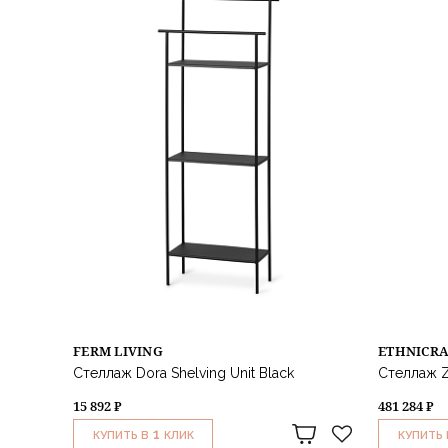
FERM LIVING
ETHNICR
Стеллаж Dora Shelving Unit Black
Стеллаж Z
15 892 ₽
481 284 ₽
1
КУПИТЬ В
КЛИК
КУПИТЬ 