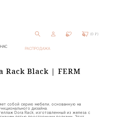
(0 ₽)
0
0
 НАС
a Rack Black | FERM
яет собой серию мебели, основанную на
ункционального дизайна.
еллаж Dora Rack, изготовленный из железа с
снащен пятью просторными полками. Этот