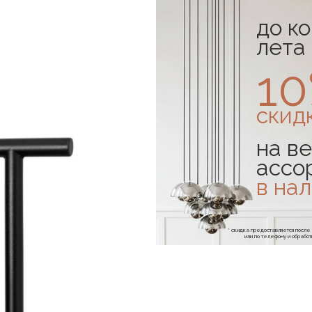
до к
лета
1
скид
на ве
ассо
в на
* скидка предоставляется посл
или по телефону и обраб