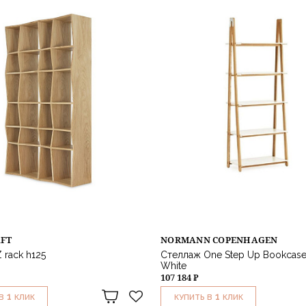
AFT
NORMANN COPENHAGEN
 rack h125
Стеллаж One Step Up Bookcase
White
107 184 ₽
1
1
В
КЛИК
КУПИТЬ В
КЛИК