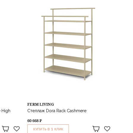
FERM LIVING
 High
Стеллаж Dora Rack Cashmere
60 668 ₽
1
КУПИТЬ В
КЛИК