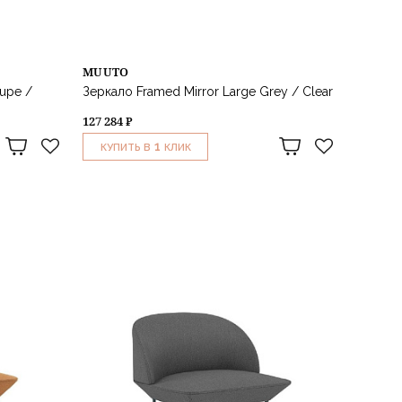
MUUTO
aupe /
Зеркало Framed Mirror Large Grey / Clear
127 284 ₽
1
КУПИТЬ В
КЛИК