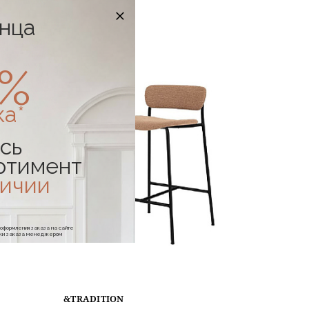
онца
-25%
0%
ка*
сь
ртимент
личии
е оформления заказа на сайте
отки заказа менеджером
&TRADITION