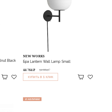
NEW WORKS
lnut Black
Бра Lantern Wall Lamp Small
44 764 ₽
52 664 ₽
1
КУПИТЬ В
КЛИК
в наличии