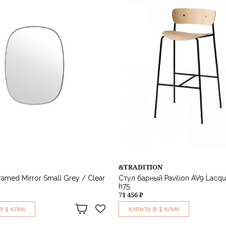
&TRADITION
amed Mirror Small Grey / Clear
Стул барный Pavilion AV9 Lacq
h75
71 456 ₽
1
1
В
КЛИК
КУПИТЬ В
КЛИК