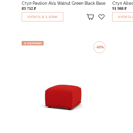
Стул Pavilion AV4 Walnut Green Black Base
Стул Allw
83 752 ₽
91 988 ₽
1
КУПИТЬ В
КЛИК
КУПИТЬ 
в наличии
-40%