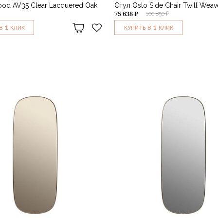
ood AV35 Clear Lacquered Oak
Стул Oslo Side Chair Twill Weav
75 638 ₽
100 850 ₽
1
1
В
КЛИК
КУПИТЬ В
КЛИК