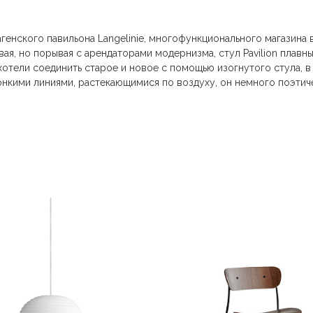
агенского павильона Langelinie, многофункционального магазин
вая, но порывая с арендаторами модернизма, стул Pavilion плав
отели соединить старое и новое с помощью изогнутого стула, в 
нкими линиями, растекающимися по воздуху, он немного поэтичен