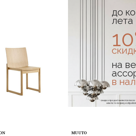
до к
в наличии
лета
1
скид
на ве
ассо
в на
* скидка предоставляется посл
или по телефону и обраб
ION
MUUTO