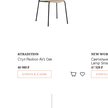
&TRADITION
NEW WOR
Стул Pavilion AV1 Oak
Светильни
Lamp Smal
46 980 ₽
47 328 ₽
1
КУПИТЬ В
КЛИК
КУПИТЬ 