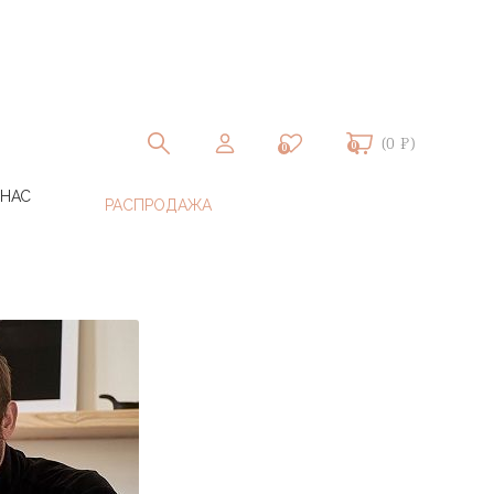
(0 ₽)
0
0
 НАС