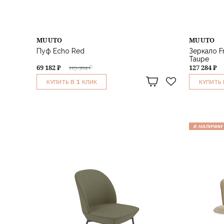
MUUTO
MUUTO
Пуф Echo Red
Зеркало F
Taupe
69 182 ₽
127 284 ₽
115 304 ₽
1
КУПИТЬ В
КЛИК
КУПИТЬ 
в наличии