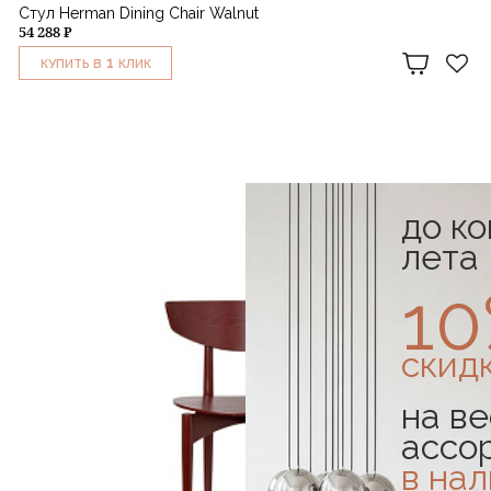
Стул Herman Dining Chair Walnut
54 288 ₽
1
КУПИТЬ В
КЛИК
до к
лета
1
скид
на ве
ассо
в на