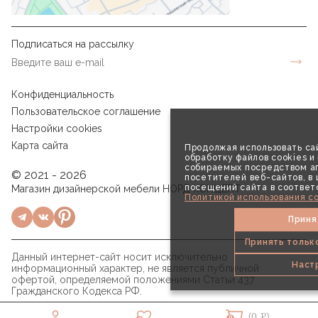
Подписаться на рассылку
Конфиденциальность
Пользовательское соглашение
Настройки cookies
Карта сайта
Продолжая использовать сай
обработку файлов cookies и
собираемых посредством аг
© 2021 - 2026
посетителей веб-сайтов, в
посещений сайта в соответ
Магазин дизайнерской мебели НОРД КОНЦЕПТ
Политикой использования co
Приня
Принять тольк
Данный интернет-сайт носит исключительно
Наст
информационный характер, не является публичной
офертой, определяемой положениями Статьи 437
Гражданского Кодекса РФ.
(0 ₽)
0