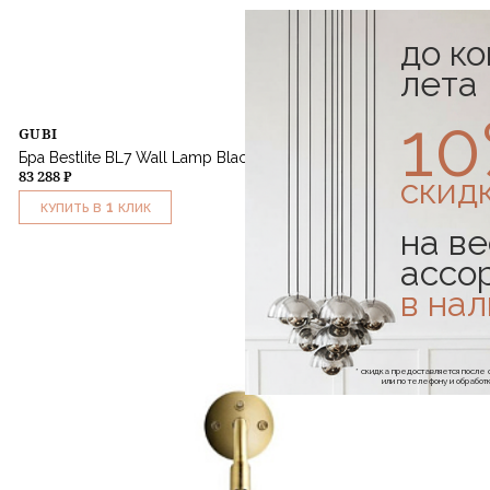
до к
лета
1
GUBI
Бра Bestlite BL7 Wall Lamp Black Semi Matt Brass Base
83 288 ₽
скид
1
КУПИТЬ В
КЛИК
на ве
ассо
в на
* скидка предоставляется посл
или по телефону и обраб