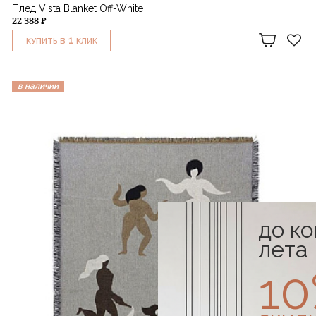
Плед Vista Blanket Off-White
22 388 ₽
1
КУПИТЬ В
КЛИК
в наличии
до к
лета
1