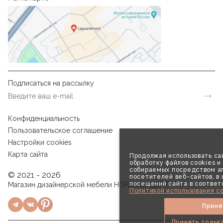
Подписаться на рассылку
Конфиденциальность
Пользовательское соглашение
Настройки cookies
Карта сайта
Продолжая использовать сай
обработку файлов cookies и
собираемых посредством аг
© 2021 - 2026
посетителей веб-сайтов, в
посещений сайта в соответ
Магазин дизайнерской мебели НОРД КОНЦЕПТ
Политикой использования co
Приня
Принять тольк