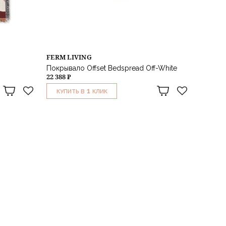
FERM LIVING
Покрывало Offset Bedspread Off-White
22 388 ₽
1
КУПИТЬ В
КЛИК