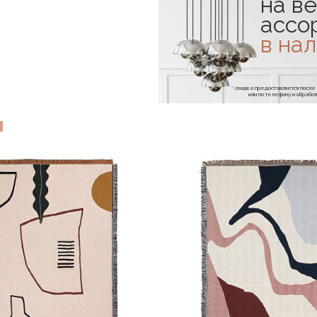
на ве
ассо
в на
* скидка предоставляется посл
или по телефону и обраб