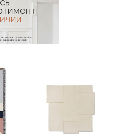
сь
ртимент
личии
е оформления заказа на сайте
отки заказа менеджером