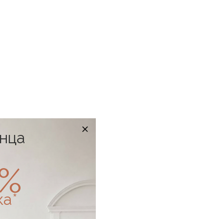
онца
0%
ка*