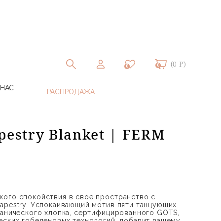
(0 ₽)
0
0
 НАС
pestry Blanket | FERM
кого спокойствия в свое пространство с
apestry. Успокаивающий мотив пяти танцующих
ганического хлопка, сертифицированного GOTS,
еских гобеленовых технологий, добавит вашему