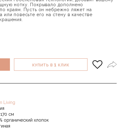
ящную нотку. Покрывало дополнено
по краям. Пусть он небрежно ляжет на
 или повесьте его на стену в качестве
крашения.
1
КУПИТЬ В
КЛИК
m Living
ия
*170 см
% органический хлопок
тиная