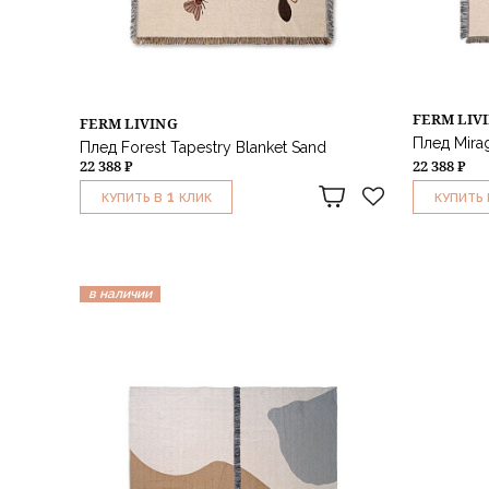
FERM LIV
FERM LIVING
Плед Mirag
Плед Forest Tapestry Blanket Sand
22 388 ₽
22 388 ₽
1
КУПИТЬ В
КЛИК
КУПИТЬ 
в наличии