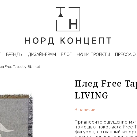
Г
БРЕНДЫ
ДИЗАЙНЕРАМ
БЛОГ
НАШИ ПРОЕКТЫ
ПРЕССА О
ед Free Tapestry Blanket
Плед Free Ta
LIVING
В наличии
Привнесите ощущение мяг
помощью покрывала Free T
фигурок, сотканный из ор
с использованием классич