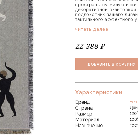
пространству милую и из
декоративной окантовкой 
подлокотник вашего дивана
тактильного эффектного у
читать далее
22 388 ₽
ДОБАВИТЬ В КОРЗИНУ
Характеристики
Бренд
Fer
Страна
Дан
Размер
120
Материал
100
Назначение
гос