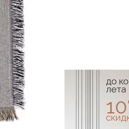
до к
лета
1
скид