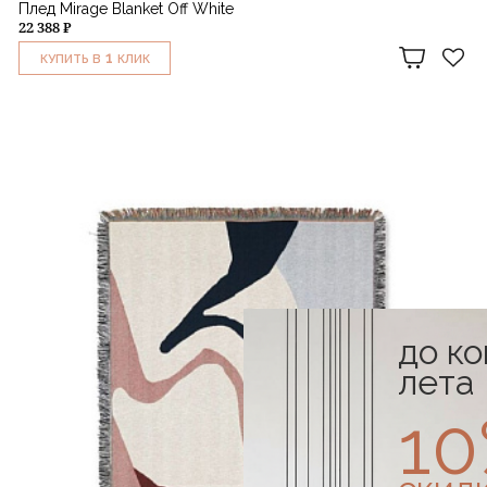
Плед Mirage Blanket Off White
22 388 ₽
1
КУПИТЬ В
КЛИК
до к
лета
1