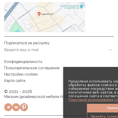
Подписаться на рассылку
Конфиденциальность
Пользовательское соглашение
Настройки cookies
Карта сайта
Продолжая использовать сай
обработку файлов cookies и
собираемых посредством аг
© 2021 - 2026
посетителей веб-сайтов, в
посещений сайта в соответ
Магазин дизайнерской мебели НОРД КОНЦЕПТ
Политикой использования co
Приня
Принять тольк