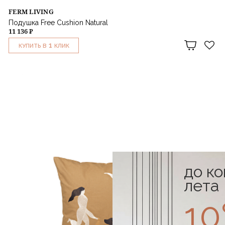
FERM LIVING
Подушка Free Cushion Natural
11 136 ₽
1
КУПИТЬ В
КЛИК
до к
лета
1