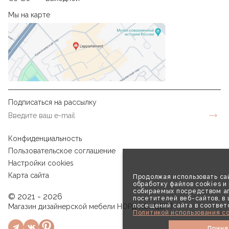
Мы на карте
Подписаться на рассылку
Конфиденциальность
Пользовательское соглашение
Настройки cookies
Карта сайта
Продолжая использовать сай
обработку файлов cookies и
собираемых посредством аг
© 2021 - 2026
посетителей веб-сайтов, в
посещений сайта в соответ
Магазин дизайнерской мебели НОРД КОНЦЕПТ
Политикой использования co
Приня