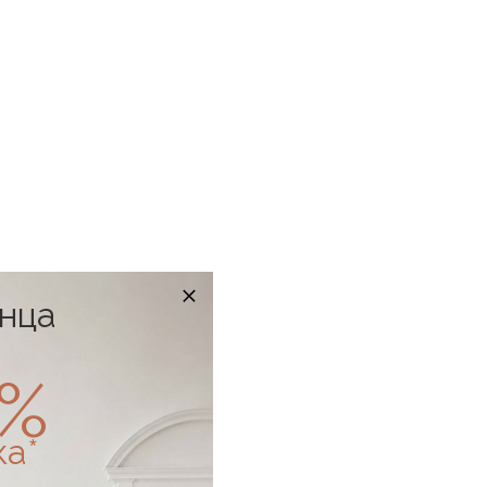
онца
0%
ка*