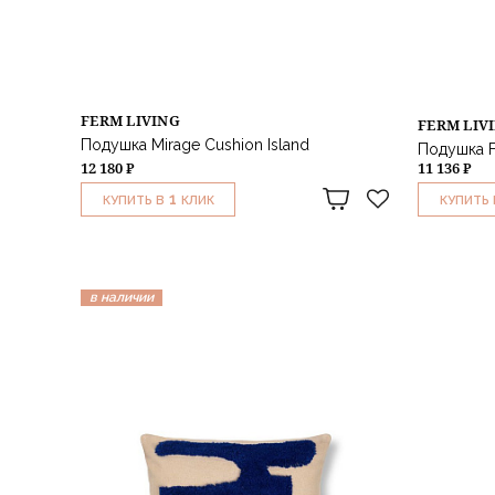
FERM LIVING
FERM LIV
Подушка Mirage Cushion Island
Подушка F
12 180 ₽
11 136 ₽
1
КУПИТЬ В
КЛИК
КУПИТЬ 
в наличии