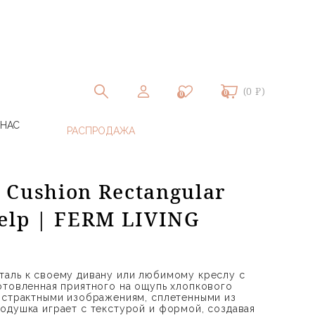
(0 ₽)
0
0
 НАС
Cushion Rectangular
elp | FERM LIVING
таль к своему дивану или любимому креслу с
отовленная приятного на ощупь хлопкового
бстрактными изображениям, сплетенными из
одушка играет с текстурой и формой, создавая