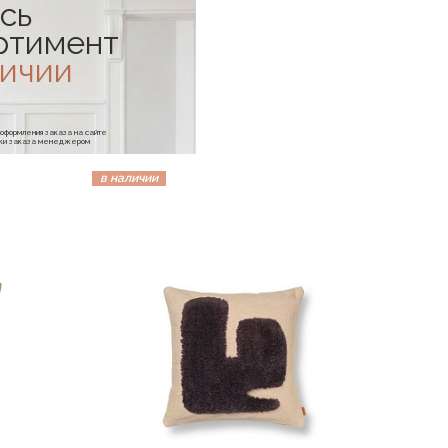
сь
ртимент
личии
е оформления заказа на сайте
отки заказа менеджером
в наличии