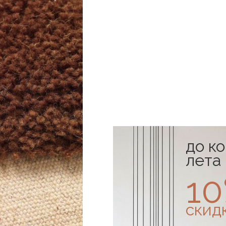
до к
лета
1
скид