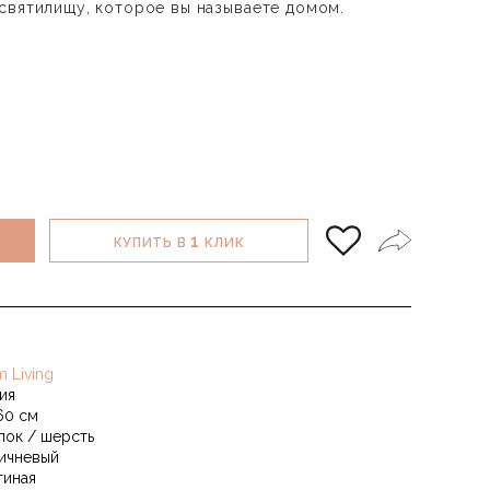
святилищу, которое вы называете домом.
1
КУПИТЬ В
КЛИК
m Living
ия
60 см
пок / шерсть
ичневый
тиная