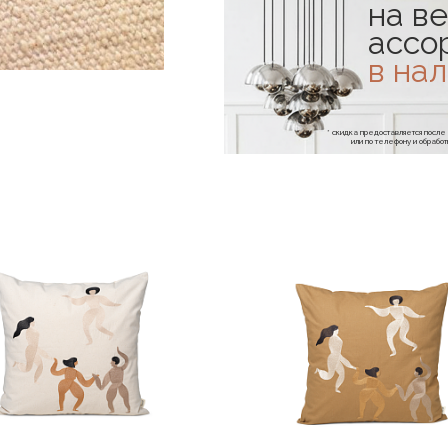
на ве
ассо
в на
* скидка предоставляется посл
или по телефону и обраб