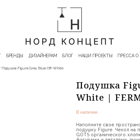
Г
БРЕНДЫ
ДИЗАЙНЕРАМ
БЛОГ
НАШИ ПРОЕКТЫ
ПРЕССА О
Подушка Figure Grey Blue Off-White
Подушка Figu
White | FER
В наличии
Наполните свое пространс
подушку Figure. Чехол на
GOTS органического хлопк
фигурами и деталями, выш