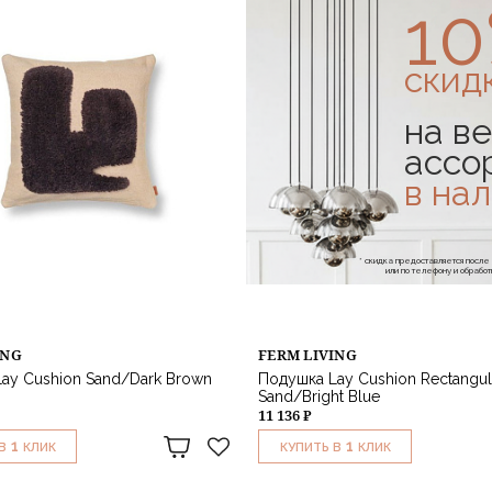
1
скид
на ве
ассо
в на
* скидка предоставляется посл
или по телефону и обраб
ING
FERM LIVING
ay Cushion Sand/Dark Brown
Подушка Lay Cushion Rectangul
Sand/Bright Blue
11 136 ₽
1
1
В
КЛИК
КУПИТЬ В
КЛИК