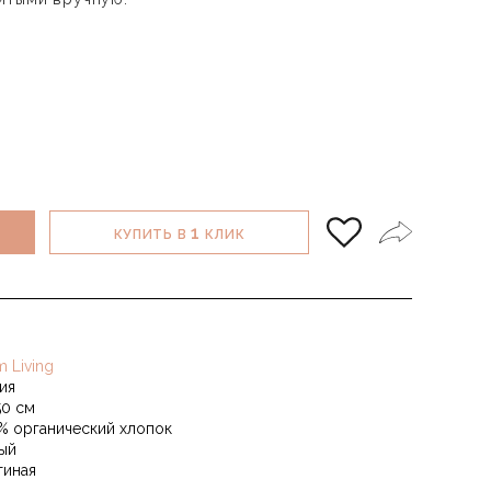
1
КУПИТЬ В
КЛИК
m Living
ия
50 см
% органический хлопок
ый
тиная