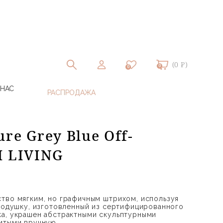
(0 ₽)
0
0
 НАС
re Grey Blue Off-
M LIVING
тво мягким, но графичным штрихом, используя
 подушку, изготовленный из сертифицированного
а, украшен абстрактными скульптурными
итыми вручную.