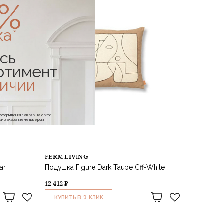
0%
ка*
сь
ртимент
личии
е оформления заказа на сайте
отки заказа менеджером
FERM LIVING
ar
Подушка Figure Dark Taupe Off-White
12 412 ₽
1
КУПИТЬ В
КЛИК