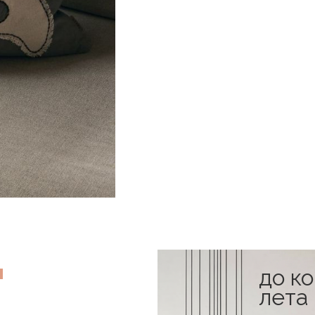
до к
в наличии
лета