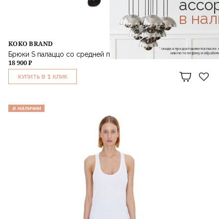
ассо
в на
KOKO BRAND
* скидка предоставляется посл
или по телефону и обраб
Брюки S палаццо со средней посадкой
18 900 ₽
1
КУПИТЬ В
КЛИК
в наличии