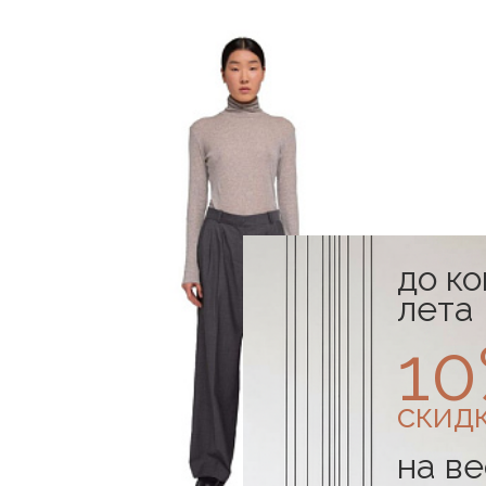
до к
лета
1
скид
на ве