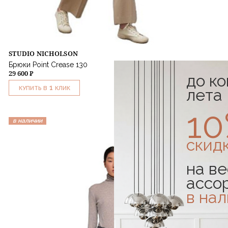
STUDIO NICHOLSON
Брюки Point Crease 130
29 600 ₽
до к
1
КУПИТЬ В
КЛИК
лета
1
в наличии
скид
на ве
ассо
в на